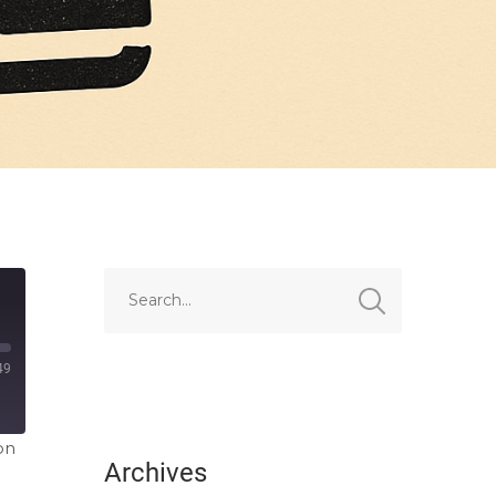
49
on
Archives