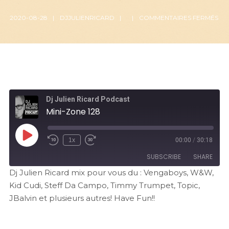
2020-08-28
DJJULIENRICARD
COMMENTAIRES FERMÉS
Dj Julien Ricard Podcast
Mini-Zone 128
1x
00:00
/
30:18
SUBSCRIBE
SHARE
Dj Julien Ricard mix pour vous du : Vengaboys, W&W,
Kid Cudi, Steff Da Campo, Timmy Trumpet, Topic,
SHARE
RSS FEED
JBalvin et plusieurs autres! Have Fun!!
LINK