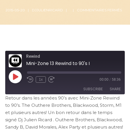
2015-05-20
DJJULIENRICARD
COMMENTAIRES FERMÉS
Rewind
Mini-Zone 13 Rewind to 90's I
1x
00:00
/
58:36
SUBSCRIBE
SHARE
Retour dans les années 90’s avec Mini-Zone Rewind
to 90’s. The Outhere Brothers, Blackwood, Storm, M1
SHARE
RSS FEED
et plusieurs autres! Un bon retour dans le temps
LINK
signé Dj Julien Ricard . Outhere Brothers, Blackwood,
Sandy B, David Morales, Alex Party et plusieurs autres!