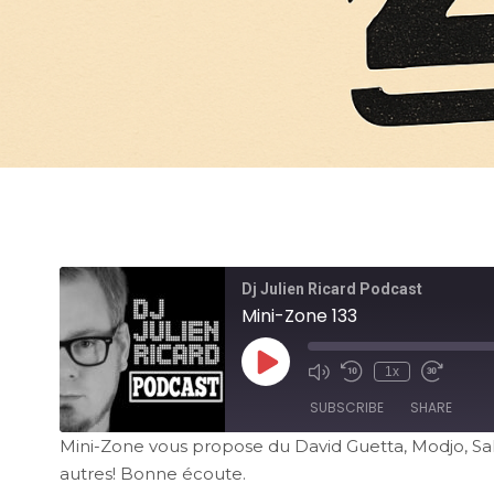
Dj Julien Ricard Podcast
Mini-Zone 133
1x
SUBSCRIBE
SHARE
Mini-Zone vous propose du David Guetta, Modjo, Sak
autres! Bonne écoute.
SHARE