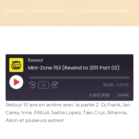
2021-10-24
DJJULIENRICARD
COMMENTAIRES FERMÉS
Rewind
Mini-Zone 153 (Rewind to 2011 Part 02)
1x
00:00
/
1:07:21
SUBSCRIBE
SHARE
Retour 10 ans en arrière avec la partie 2. Dj Frank, Ian
Carey, Inna. Pitbull, Sasha Lopez, Taio Cruz, Rihanna,
SHARE
RSS FEED
Akon et plusieurs autres!
LINK