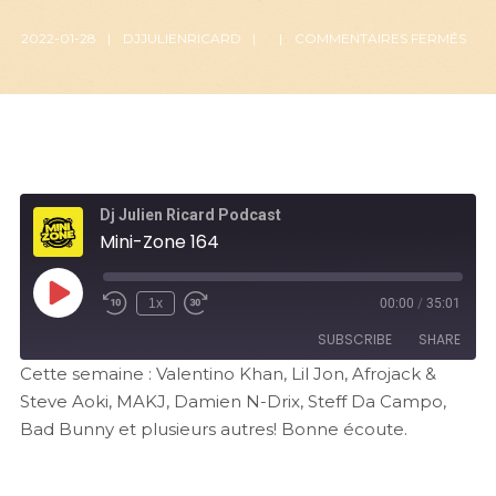
2022-01-28
DJJULIENRICARD
COMMENTAIRES FERMÉS
Dj Julien Ricard Podcast
Mini-Zone 164
1x
00:00
/
35:01
SUBSCRIBE
SHARE
Cette semaine : Valentino Khan, Lil Jon, Afrojack &
Steve Aoki, MAKJ, Damien N-Drix, Steff Da Campo,
SHARE
RSS FEED
Bad Bunny et plusieurs autres! Bonne écoute.
LINK