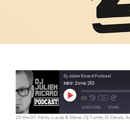
Dj Julien Ricard Podcast
Mini-Zone 210
1x
SUBSCRIBE
SHARE
23-04-07: Ferlo, Lucas & Steve, Dj Turtle, D-Devils, 
SHARE