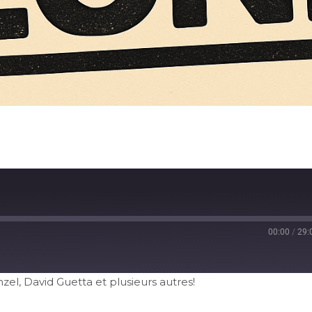
00:00
/
29:
zel, David Guetta et plusieurs autres!