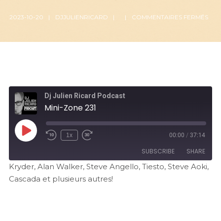
2023-10-20
DJJULIENRICARD
COMMENTAIRES FERMÉS
Dj Julien Ricard Podcast
Mini-Zone 231
1x
00:00
/
37:14
SUBSCRIBE
SHARE
Kryder, Alan Walker, Steve Angello, Tiesto, Steve Aoki,
Cascada et plusieurs autres!
SHARE
RSS FEED
LINK