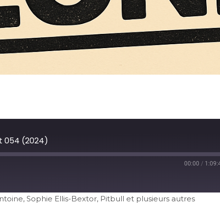
t 054 (2024)
00:00
/
1:09:
oine, Sophie Ellis-Bextor, Pitbull et plusieurs autres