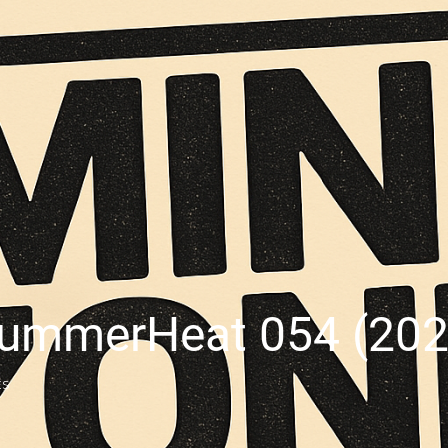
SummerHeat 054 (202
ÉS