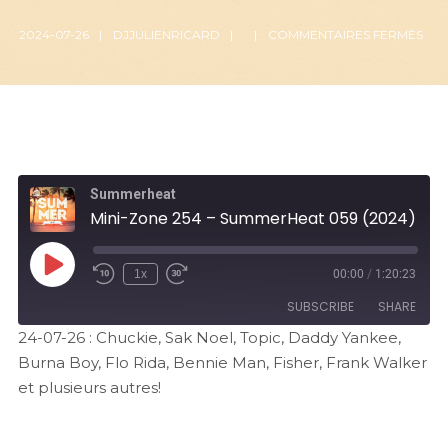
2024-07-26
DJJULIENRICARD
COMMENTAIRES FERMÉS
Summerheat
Mini-Zone 254 – SummerHeat 059 (2024)
1x
00:00
/
1:20:23
SUBSCRIBE
SHARE
24-07-26 : Chuckie, Sak Noel, Topic, Daddy Yankee,
Burna Boy, Flo Rida, Bennie Man, Fisher, Frank Walker
SHARE
RSS FEED
et plusieurs autres!
LINK