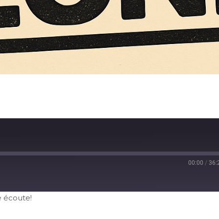
00:00
/
36:
e écoute!