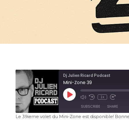
Dj Julien Ricard Podcast
Mini-Zone 39
1x
SUBSCRIBE
SHARE
Le 39ieme volet du Mini-Zone est disponible! Bonn
SHARE