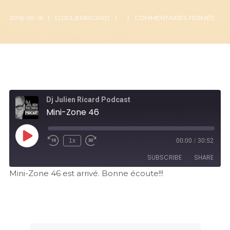
2016-09-16
DJJULIENRICARD
COMMENTAIRES FERMÉS
Dj Julien Ricard Podcast
Mini-Zone 46
1x
00:00
/
30:52
SUBSCRIBE
SHARE
Mini-Zone 46 est arrivé. Bonne écoute!!!
SHARE
RSS FEED
LINK