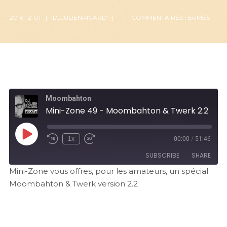
2016-12-01
DJJULIENRICARD
COMMENTAIRES FERMÉS
Moombahton
Mini-Zone 49 - Moombahton & Twerk 2.2
1x
00:00
/
51:46
SUBSCRIBE
SHARE
Mini-Zone vous offres, pour les amateurs, un spécial
Moombahton & Twerk version 2.2
SHARE
RSS FEED
LINK