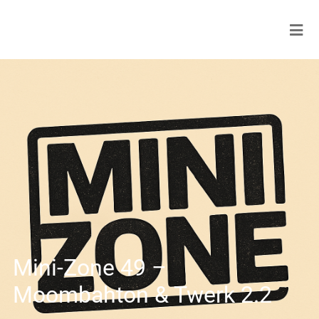
Mini-Zone 49 –
Moombahton & Twerk 2.2